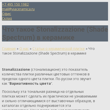
+7 495 150 1982
mail@viaceramica.ru
Офис
Склад
Что такое Stonalizzazione (Shade
Spectrum) в керамике
Главная
»
О нас
»
Статьи о керамической плитке
»
Что
такое Stonalizzazione (Shade Spectrum) в керамике
Stonalizzazione
(стонализационе) это показатель
количества плитки различных цветовых оттенков в
пределах одного цвета плитки. По-русски это звучит
как “
Вариативность цвета
“.
Поскольку эта тональная разница на отдельных
плитках может сделать их практически не узнаваемыми
и сильно отличающимися от выставочных образцов, в
каталогах отдельно подчеркивается эта