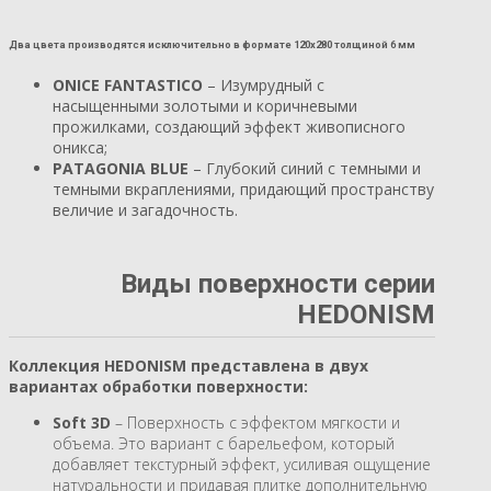
Два цвета производятся исключительно в формате 120х280 толщиной 6 мм
ONICE FANTASTICO
– Изумрудный с
насыщенными золотыми и коричневыми
прожилками, создающий эффект живописного
оникса;
PATAGONIA BLUE
– Глубокий синий с темными и
темными вкраплениями, придающий пространству
величие и загадочность.
Виды поверхности серии
HEDONISM
Коллекция HEDONISM представлена
в двух
вариантах обработки поверхности:
Soft 3D
– Поверхность с эффектом мягкости и
объема. Это вариант с барельефом, который
добавляет текстурный эффект, усиливая ощущение
натуральности и придавая плитке дополнительную