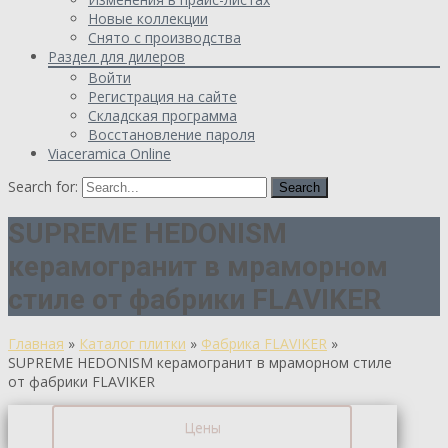
Новые коллекции
Снято с производства
Раздел для дилеров
Войти
Регистрация на сайте
Складская программа
Восстановление пароля
Viaceramica Online
Search for:
SUPREME HEDONISM
керамогранит в мраморном
стиле от фабрики FLAVIKER
Главная
»
Каталог плитки
»
Фабрика FLAVIKER
»
SUPREME HEDONISM керамогранит в мраморном стиле
от фабрики FLAVIKER
Цены