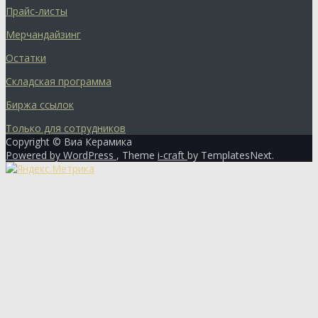
Прайс-листы
Мерчандайзинг
Остатки
Складская программа
Биржа ссылок
Только для сотрудников
Copyright © Виа Керамика
Powered by WordPress
, Theme
i-craft
by TemplatesNext.