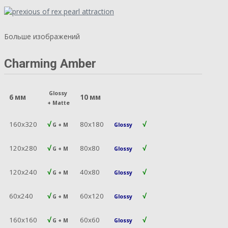
Больше изображений
Charming Amber
Glossy
6 мм
10 мм
+
Matte
160х320
√
80х180
√
G + M
Glossy
120х280
√
80х80
√
G + M
Glossy
120х240
√
40х80
√
G + M
Glossy
60х240
√
60х120
√
G + M
Glossy
160х160
√
60х60
√
G + M
Glossy