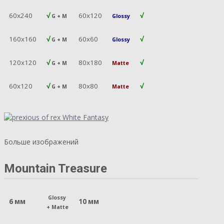
60х240
√
60х120
√
G + M
Glossy
160х160
√
60х60
√
G + M
Glossy
120х120
√
80х180
√
G + M
Matte
60х120
√
80х80
√
G + M
Matte
Больше изображений
Mountain Treasure
Glossy
6 мм
10 мм
+
Matte