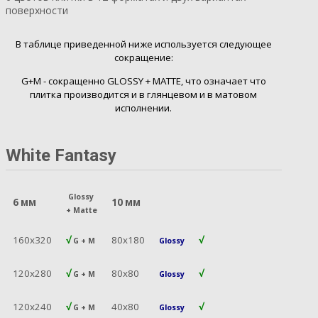
поверхности
В таблице приведенной ниже используется следующее
сокращение:
G+M - сокращенно GLOSSY + MATTE, что означает что
плитка производится и в глянцевом и в матовом
исполнении.
White Fantasy
Glossy
6 мм
10 мм
+
Matte
160х320
√
80х180
√
G + M
Glossy
120х280
√
80х80
√
G + M
Glossy
120х240
√
40х80
√
G + M
Glossy