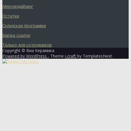
Мерчандайзинг
Остатки
Складская программа
Биржа ссылок
Только для сотрудников
Copyright © Виа Керамика
Powered by WordPress
, Theme
i-craft
by TemplatesNext.