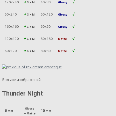
120х240
√
40х80
√
G + M
Glossy
60х240
√
60х120
√
G + M
Glossy
160х160
√
60х60
√
G + M
Glossy
120х120
√
80х180
√
G + M
Matte
60х120
√
80х80
√
G + M
Matte
Больше изображений
Thunder Night
Glossy
6 мм
10 мм
+
Matte