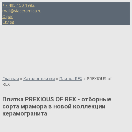
+7 495 150 1982
mail@viaceramica.ru
Офис
Склад
Главная
»
Каталог плитки
»
Плитка REX
»
PREXIOUS of
REX
Плитка PREXIOUS OF REX - отборные
сорта мрамора в новой коллекции
керамогранита