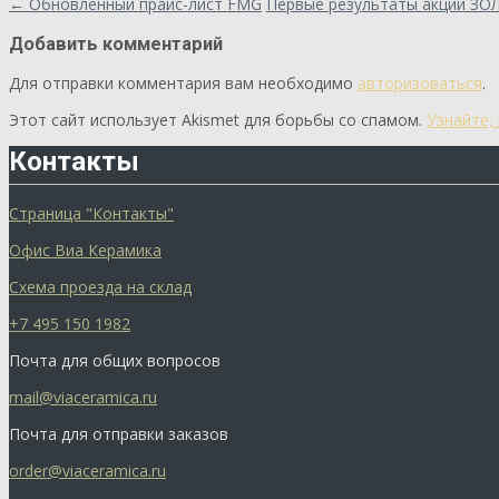
←
Обновленный прайс-лист FMG
Первые результаты акции З
Добавить комментарий
Для отправки комментария вам необходимо
авторизоваться
.
Этот сайт использует Akismet для борьбы со спамом.
Узнайте,
Контакты
Страница "Контакты"
Офис Виа Керамика
Схема проезда на склад
+7 495 150 1982
Почта для общих вопросов
mail@viaceramica.ru
Почта для отправки заказов
order@viaceramica.ru