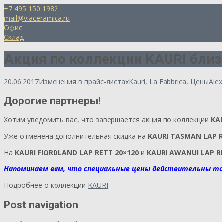
+7 495 150 1982
mail@viaceramica.ru
Офис
Склад
Акция по коллекции KAURI близ
20.06.2017
Изменения в прайс-листах
Kauri
,
La Fabbrica
,
Цены
Ale
Дорогие партнеры!
Хотим уведомить вас, что завершается акция по коллекции
KA
Уже отменена дополнительная скидка на
KAURI TASMAN LAP R
На
KAURI FIORDLAND LAP RETT 20×120
и
KAURI AWANUI LAP R
Напоминаем вам, что специальные цены действительны тол
Подробнее о коллекции
KAURI
Post navigation