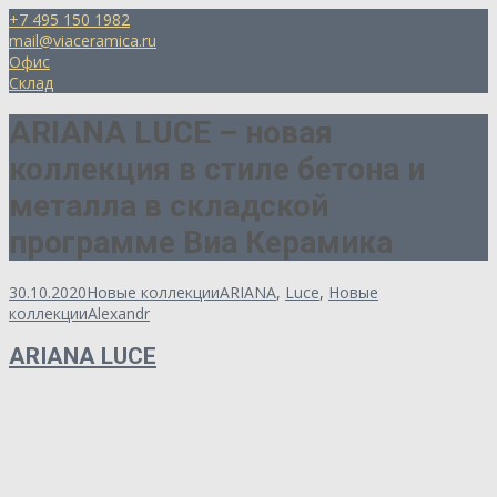
+7 495 150 1982
mail@viaceramica.ru
Офис
Склад
ARIANA LUCE – новая
коллекция в стиле бетона и
металла в складской
программе Виа Керамика
30.10.2020
Новые коллекции
ARIANA
,
Luce
,
Новые
коллекции
Alexandr
ARIANA LUCE