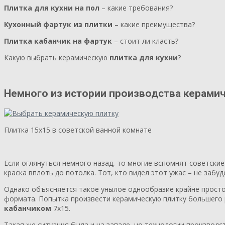
Плитка для кухни на пол
– какие требования?
Кухонный фартук из плитки
– какие преимущества?
Плитка кабанчик на фартук
– стоит ли класть?
Какую выбрать керамическую
плитка для кухни
?
Немного из истории производства керами
Плитка 15х15 в советской ванной комнате
Если оглянуться немного назад, то многие вспомнят советски
краска вплоть до потолка. Тот, кто видел этот ужас – не забуд
Однако объясняется такое унылое однообразие крайне просто
формата. Попытка произвести керамическую плитку большего р
кабанчиком
7х15.
Такая же ситуация была и на западе, но технологии производс