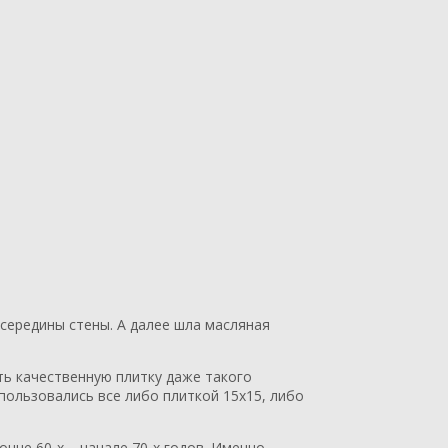
 середины стены. А далее шла масляная
ть качественную плитку даже такого
пользовались все либо плиткой 15х15, либо
онце 60-х – начале 70-х годов. Именно