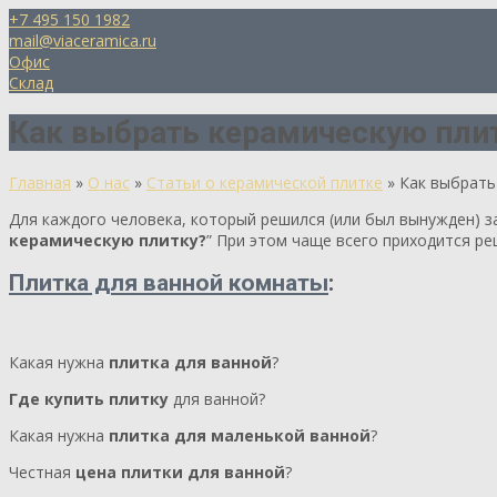
+7 495 150 1982
mail@viaceramica.ru
Офис
Склад
Как выбрать керамическую пли
Главная
»
О нас
»
Статьи о керамической плитке
»
Как выбрать
Для каждого человека, который решился (или был вынужден) за
керамическую плитку?
” При этом чаще всего приходится р
Плитка для ванной комнаты
:
Какая нужна
плитка для ванной
?
Где купить плитку
для ванной?
Какая нужна
плитка для маленькой ванной
?
Честная
цена плитки для ванной
?