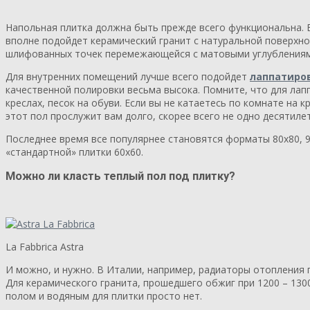
Напольная плитка должна быть прежде всего функциональна. Е
вполне подойдет керамический гранит с натуральной поверхн
шлифованных точек перемежающейся с матовыми углублениям
Для внутренних помещений лучше всего подойдет
лаппатиро
качественной полировки весьма высока. Помните, что для лап
креслах, песок на обуви. Если вы не катаетесь по комнате на 
этот пол прослужит вам долго, скорее всего не одно десятилет
Последнее время все популярнее становятся форматы 80х80, 9
«стандартной» плитки 60х60.
Можно ли класть
теплый пол под плитку
?
La Fabbrica Astra
И можно, и нужно. В Италии, например, радиаторы отопления п
Для керамического гранита, прошедшего обжиг при 1200 – 130
полом и водяным для плитки просто нет.