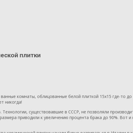
ческой плитки
е ванные комнаты, облицованные белой плиткой 15х15 где-то до
ет никогда!
. Технологии, существовавшие в СССР, не позволяли производи
азмера приводили к увеличению процента брака до 90%. Вот и 
тва керамической плитки начали бурно развиваться в Италии в к