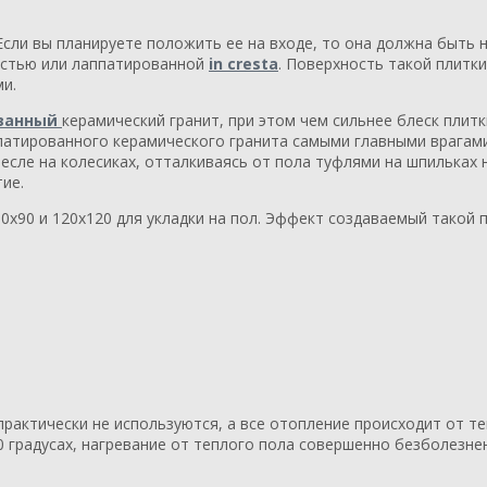
сли вы планируете положить ее на входе, то она должна быть н
остью или лаппатированной
in cresta
. Поверхность такой плитк
и.
ванный
керамический гранит, при этом чем сильнее блеск плитк
патированного керамического гранита самыми главными врагами
кресле на колесиках, отталкиваясь от пола туфлями на шпильках 
ие.
0х90 и 120х120 для укладки на пол. Эффект создаваемый такой 
рактически не используются, а все отопление происходит от те
0 градусах, нагревание от теплого пола совершенно безболезн