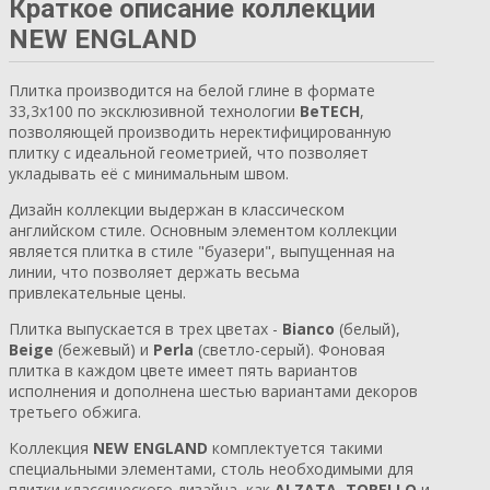
Краткое описание коллекции
NEW ENGLAND
Плитка производится на белой глине в формате
33,3х100 по эксклюзивной технологии
BeTECH
,
позволяющей производить неректифицированную
плитку с идеальной геометрией, что позволяет
укладывать её с минимальным швом.
Дизайн коллекции выдержан в классическом
английском стиле. Основным элементом коллекции
является плитка в стиле "буазери", выпущенная на
линии, что позволяет держать весьма
привлекательные цены.
Плитка выпускается в трех цветах -
Bianco
(белый),
Beige
(бежевый) и
Perla
(светло-серый). Фоновая
плитка в каждом цвете имеет пять вариантов
исполнения и дополнена шестью вариантами декоров
третьего обжига.
Коллекция
NEW ENGLAND
комплектуется такими
специальными элементами, столь необходимыми для
плитки классического дизайна, как
ALZATA
,
TORELLO
и