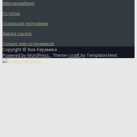
Мерчандайзинг
Остатки
Складская программа
Биржа ссылок
Только для сотрудников
Copyright © Виа Керамика
Powered by WordPress
, Theme
i-craft
by TemplatesNext.