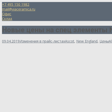
+7 495 150 1982
mail@viaceramica.ru
Офис
Склад
Новые цены на спец элементы
09.04.2019
Изменения в прайс-листах
Ascot
,
New England
,
Цены
A