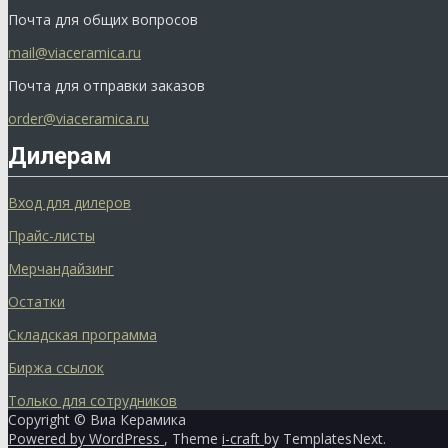
Почта для общих вопросов
mail@viaceramica.ru
Почта для отправки заказов
order@viaceramica.ru
Дилерам
Вход для дилеров
Прайс-листы
Мерчандайзинг
Остатки
Складская программа
Биржа ссылок
Только для сотрудников
Copyright © Виа Керамика
Powered by WordPress
, Theme
i-craft
by TemplatesNext.