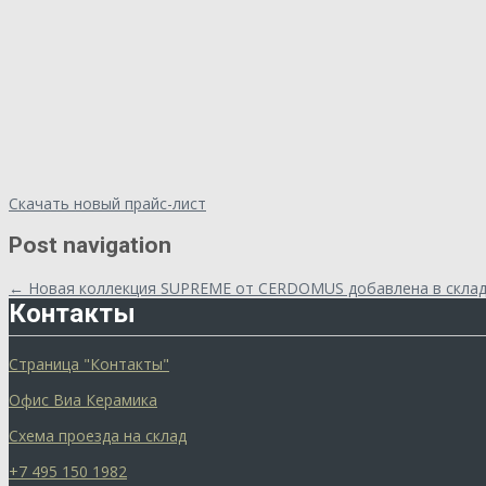
Скачать новый прайс-лист
Post navigation
←
Новая коллекция SUPREME от CERDOMUS добавлена в склад
Контакты
Страница "Контакты"
Офис Виа Керамика
Схема проезда на склад
+7 495 150 1982