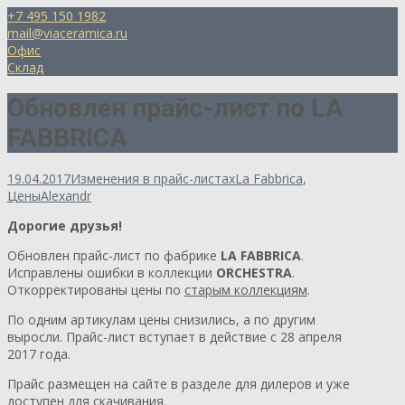
+7 495 150 1982
mail@viaceramica.ru
Офис
Склад
Обновлен прайс-лист по LA
FABBRICA
19.04.2017
Изменения в прайс-листах
La Fabbrica
,
Цены
Alexandr
Дорогие друзья!
Обновлен прайс-лист по фабрике
LA FABBRICA
.
Исправлены ошибки в коллекции
ORCHESTRA
.
Откорректированы цены по
старым коллекциям
.
По одним артикулам цены снизились, а по другим
выросли. Прайс-лист вступает в действие с 28 апреля
2017 года.
Прайс размещен на сайте в разделе для дилеров и уже
доступен для скачивания.