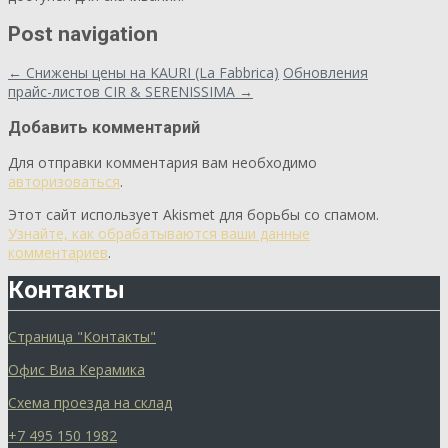
Post navigation
←
Снижены цены на KAURI (La Fabbrica)
Обновления
прайс-листов CIR & SERENISSIMA
→
Добавить комментарий
Для отправки комментария вам необходимо
авторизоваться
.
Этот сайт использует Akismet для борьбы со спамом.
Узнайте, как обрабатываются ваши данные
комментариев
.
Контакты
Страница "Контакты"
Офис Виа Керамика
Схема проезда на склад
+7 495 150 1982