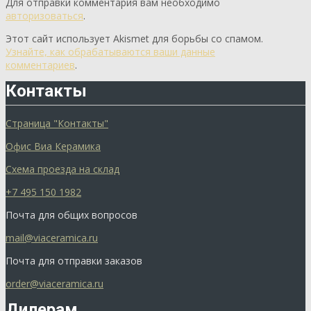
Для отправки комментария вам необходимо
авторизоваться
.
Этот сайт использует Akismet для борьбы со спамом.
Узнайте, как обрабатываются ваши данные
комментариев
.
Контакты
Страница "Контакты"
Офис Виа Керамика
Схема проезда на склад
+7 495 150 1982
Почта для общих вопросов
mail@viaceramica.ru
Почта для отправки заказов
order@viaceramica.ru
Дилерам