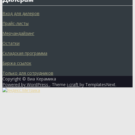
Вход для дилеров
Прайс-листы
Мерчандайзинг
Остатки
Складская программа
Биржа ссылок
Только для сотрудников
Copyright © Виа Керамика
Powered by WordPress
, Theme
i-craft
by TemplatesNext.