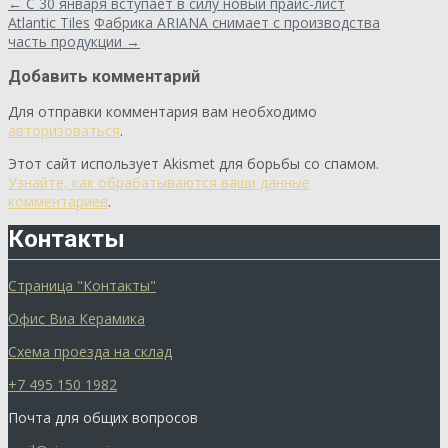
←
С 30 января вступает в силу новый прайс-лист
Atlantic Tiles
Фабрика ARIANA снимает с производства
часть продукции
→
Добавить комментарий
Для отправки комментария вам необходимо
авторизоваться
.
Этот сайт использует Akismet для борьбы со спамом.
Узнайте, как обрабатываются ваши данные
комментариев
.
Контакты
Страница "Контакты"
Офис Виа Керамика
Схема проезда на склад
+7 495 150 1982
Почта для общих вопросов