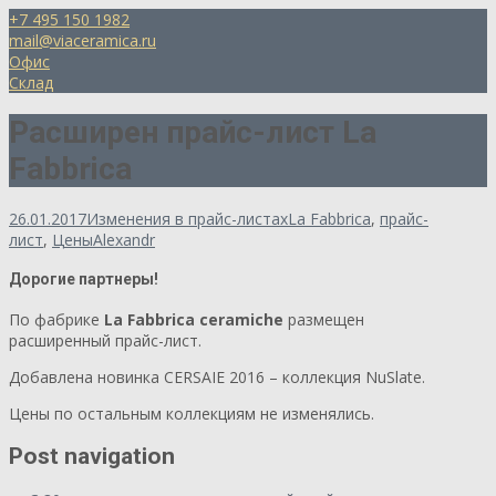
+7 495 150 1982
mail@viaceramica.ru
Офис
Склад
Расширен прайс-лист La
Fabbrica
26.01.2017
Изменения в прайс-листах
La Fabbrica
,
прайс-
лист
,
Цены
Alexandr
Дорогие партнеры!
По фабрике
La Fabbrica ceramiche
размещен
расширенный прайс-лист.
Добавлена новинка CERSAIE 2016 – коллекция NuSlate.
Цены по остальным коллекциям не изменялись.
Post navigation