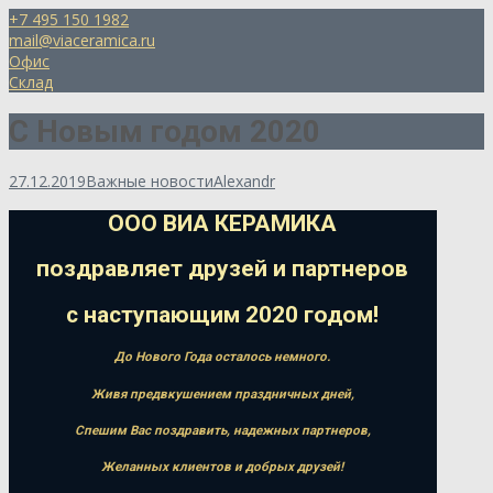
+7 495 150 1982
mail@viaceramica.ru
Офис
Склад
С Новым годом 2020
27.12.2019
Важные новости
Alexandr
ООО ВИА КЕРАМИКА
поздравляет друзей и партнеров
с наступающим 2020 годом!
До Нового Года осталось немного.
Живя предвкушением праздничных дней,
Спешим Вас поздравить, надежных партнеров,
Желанных клиентов и добрых друзей!