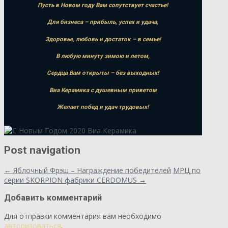
Пусть в Новом году Вам сопутствует счастье!
Для бизнеса – прибыль, успех и удача,
Здоровье, любовь и достаток – в семье!
В любую минуту зимою и летом,
Сердца Вам открыты – без выходных!
Виа Керамика с душевным приветом
Желает побед и удач трудовых!
Post navigation
←
Яблочный Фрэш – Награждение победителей
МРЦ по
серии SKORPION фабрики CERDOMUS
→
Добавить комментарий
Для отправки комментария вам необходимо
авторизоваться
.