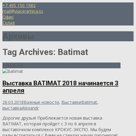
+7 495 150 1982
mail@viaceramica.ru
Офис
Склад
Архивы
Tag Archives: Batimat
26
Мар/18
Выставка BATIMAT 2018 начинается 3
апреля
26.03.2018
Важные новости
,
Выставки
Batimat
,
выставка
Alexandr
Дорогие друзья! Приближается новая выставка
BATIMAT, которая пройдет с 3 по 6 апреля в
выставочном комплексе КРОКУС-ЭКСПО. Мы будем
рады встретиться с Вами на стендах наших партнеров!