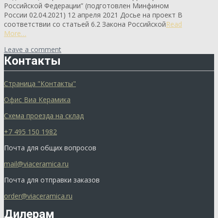
Российской Федерации” (подготовлен Минфином
России 02.04.2021) 12 апреля 2021 Досье на проект В
соответствии со статьей 6.2 Закона Российской
Read
More…
Leave a comment
Контакты
Страница "Контакты"
Офис Виа Керамика
Схема проезда на склад
+7 495 150 1982
Почта для общих вопросов
mail@viaceramica.ru
Почта для отправки заказов
order@viaceramica.ru
Дилерам