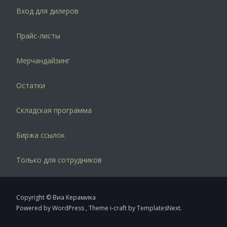
Вход для дилеров
Прайс-листы
Мерчандайзинг
Остатки
Складская программа
Биржа ссылок
Только для сотрудников
Copyright © Виа Керамика
Powered by WordPress
, Theme
i-craft
by TemplatesNext.