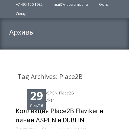
+7 495 150 1982
mail@viaceramica.ru
Офис
Склад
Архивы
Tag Archives: Place2B
29
Сен/16
Коллекция Place2B Flaviker и
линии ASPEN и DUBLIN