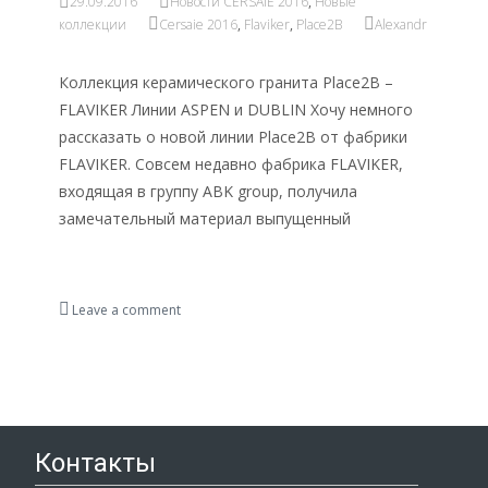
29.09.2016
Новости CERSAIE 2016
,
Новые
коллекции
Cersaie 2016
,
Flaviker
,
Place2B
Alexandr
Коллекция керамического гранита Place2B –
FLAVIKER Линии ASPEN и DUBLIN Хочу немного
рассказать о новой линии Place2B от фабрики
FLAVIKER. Совсем недавно фабрика FLAVIKER,
входящая в группу ABK group, получила
замечательный материал выпущенный
Read More…
Leave a comment
Контакты