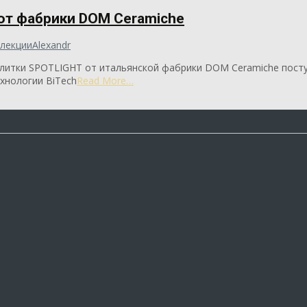
от фабрики DOM Ceramiche
лекции
Alexandr
литки SPOTLIGHT от итальянской фабрики DOM Ceramiche поступ
хнологии BiTech
Read More…