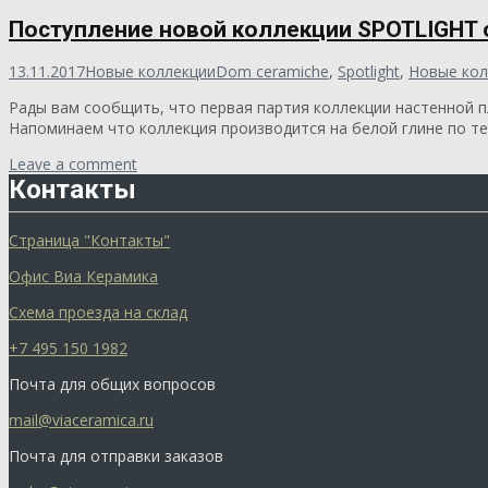
Поступление новой коллекции SPOTLIGHT 
13.11.2017
Новые коллекции
Dom ceramiche
,
Spotlight
,
Новые кол
Рады вам сообщить, что первая партия коллекции настенной п
Напоминаем что коллекция производится на белой глине по те
Leave a comment
Контакты
Страница "Контакты"
Офис Виа Керамика
Схема проезда на склад
+7 495 150 1982
Почта для общих вопросов
mail@viaceramica.ru
Почта для отправки заказов