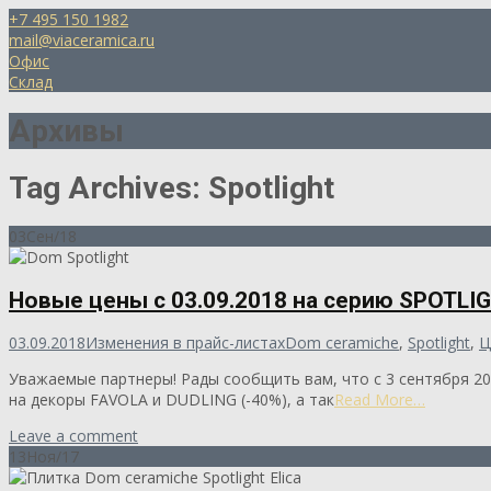
+7 495 150 1982
mail@viaceramica.ru
Офис
Склад
Архивы
Tag Archives: Spotlight
03
Сен/18
Новые цены с 03.09.2018 на серию SPOTLI
03.09.2018
Изменения в прайс-листах
Dom ceramiche
,
Spotlight
,
Ц
Уважаемые партнеры! Рады сообщить вам, что с 3 сентября 2
на декоры FAVOLA и DUDLING (-40%), а так
Read More…
Leave a comment
13
Ноя/17