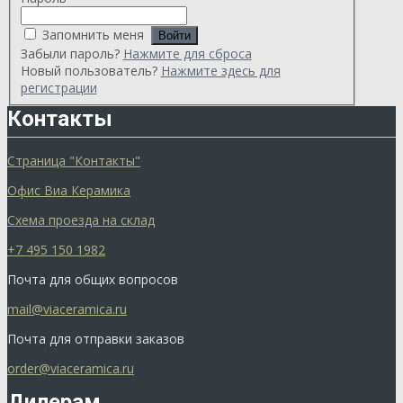
Запомнить меня
Забыли пароль?
Нажмите для сброса
Новый пользователь?
Нажмите здесь для
регистрации
Контакты
Страница "Контакты"
Офис Виа Керамика
Схема проезда на склад
+7 495 150 1982
Почта для общих вопросов
mail@viaceramica.ru
Почта для отправки заказов
order@viaceramica.ru
Дилерам