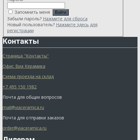
Запомнить меня
Забыли пароль?
Нажмите для сброса
Новый пользователь?
Нажмите здесь для
регистрации
Контакты
Страница "Контакты"
Офис Виа Керамика
Схема проезда на склад
+7 495 150 1982
Почта для общих вопросов
mail@viaceramica.ru
Почта для отправки заказов
order@viaceramica.ru
Дилерам