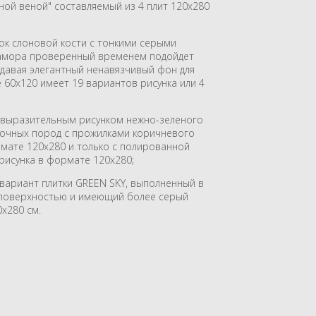
ной веной" составляемый из 4 плит 120х280
к слоновой кости с тонкими серыми
рамора проверенный временем подойдет
здавая элегантный ненавязчивый фон для
60х120 имеет 19 вариантов рисунка или 4
 выразительным рисунком нежно-зеленого
дочных пород с прожилками коричневого
рмате 120х280 и только с полированной
рисунка в формате 120х280;
вариант плитки GREEN SKY, выполненный в
поверхностью и имеющий более серый
0x280 см.