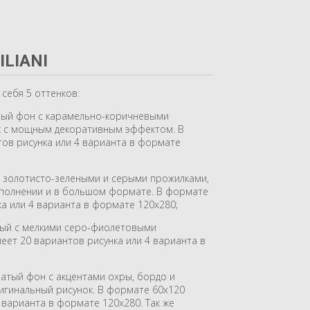
ILIANI
себя 5 оттенков:
рый фон с карамельно-коричневыми
к с мощным декоративным эффектом. В
ов рисунка или 4 варианта в формате
 золотисто-зелеными и серыми прожилками,
полнении и в большом формате. В формате
а или 4 варианта в формате 120х280;
ый с мелкими серо-фиолетовыми
еет 20 вариантов рисунка или 4 варианта в
атый фон с акцентами охры, бордо и
игинальный рисунок. В формате 60х120
 варианта в формате 120х280. Так же