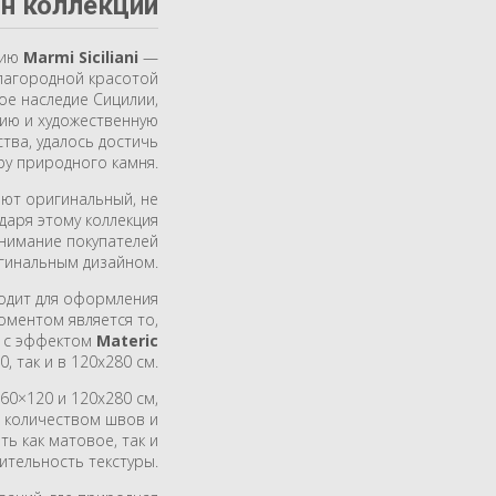
н коллекции
цию
Marmi Siciliani
—
лагородной красотой
ое наследие Сицилии,
ию и художественную
тва, удалось достичь
ру природного камня.
еют оригинальный, не
даря этому коллекция
внимание покупателей
гинальным дизайном.
одит для оформления
ментом является то,
и с эффектом
Materic
, так и в 120х280 см.
60×120 и 120х280 см,
 количеством швов и
ь как матовое, так и
тельность текстуры.