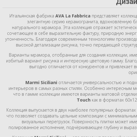
Дизай
Итальянская фабрика
AVA
La Fabbrica
представляет коллек
элегантную серию керамогранита, вдохновлённую б
натурального мрамора. Эта коллекция отражает эстетическ
сочетающее в себе выразительную фактуру, природную энерг
утонченность. Благодаря современным технологиям производс
высокой детализации рисунка, точно передающей структу
Варианты мрамора, отобранные для создания коллекции, им
избитый вариант рисунка и интересную цветовую гамму. Благо
выгодно отличается от конкурентов и привлекает 
ори
Marmi Siciliani
отличается универсальностью и подх
интерьеров в самых разных стилях. Особенно интересным мо
что в гамме коллекции имеются варианты матовой отделк
Touch
как в форматах 60х120
Коллекция выпускается в двух наиболее популярных форматах 
что позволяет создавать цельные композиции с минимальным
визуальных перегрузок. Поверхность плитки может имет
полированное исполнение, подчёркивающее глубину и вырази