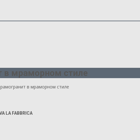
т в мраморном стиле
керамогранит в мраморном стиле
VA LA FABBRICA