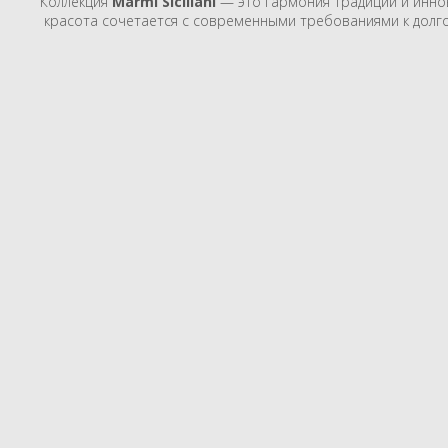
Коллекция
Marmi Siciliani
— это гармония традиций и инно
красота сочетается с современными требованиями к долго