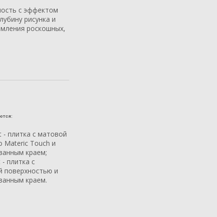
ность с эффектом
лубину рисунка и
рмления роскошных,
ются:
et - плитка с матовой
 Materic Touch и
ванным краем;
t - плитка с
й поверхностью и
ванным краем.