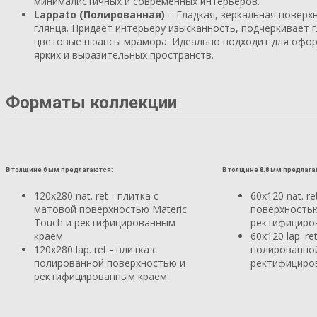
минималистичных и современных интерьеров.
Lappato (Полированная)
– Гладкая, зеркальная поверх
глянца. Придаёт интерьеру изысканность, подчёркивает г
цветовые нюансы мрамора. Идеально подходит для офо
ярких и выразительных пространств.
Форматы коллекции
В толщине 6 мм предлагаются:
В толщине 8.8 мм предлага
120x280 nat. ret - плитка с
60x120 nat. r
матовой поверхностью Materic
поверхностью
Touch и ректифицированным
ректифициро
краем
60х120 lap. re
120x280 lap. ret - плитка с
полированно
полированной поверхностью и
ректифициро
ректифицированным краем