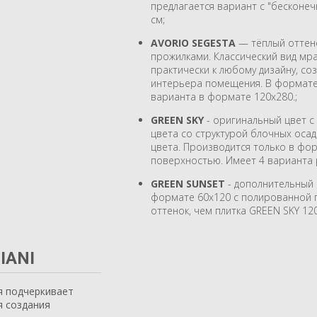
предлагается вариант с "бесконеч
см;
AVORIO SEGESTA
— тёплый оттено
прожилками. Классический вид м
практически к любому дизайну, со
интерьера помещения. В формате 
варианта в формате 120х280.;
GREEN SKY
- оригинальный цвет с
цвета со структурой блочных оса
цвета. Производится только в фо
поверхностью. Имеет 4 варианта 
GREEN SUNSET
- дополнительный 
формате 60х120 с полированной 
оттенок, чем плитка GREEN SKY 12
IANI
я подчеркивает
я создания