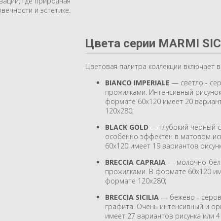
ваций, где природная
вечности и эстетике.
Цвета серии MARMI SIC
Цветовая палитра коллекции включает в 
BIANCO IMPERIALE
— светло - се
прожилками. Интенсивный рисуно
формате 60х120 имеет 20 вариант
120х280;
BLACK GOLD
— глубокий черный с
особенно эффектен в матовом ис
60х120 имеет 19 вариантов рисунк
BRECCIA CAPRAIA
— молочно-бел
прожилками. В формате 60х120 им
формате 120х280;
BRECCIA SICILIA
— бежево - серов
графита. Очень интенсивный и ор
имеет 27 вариантов рисунка или 4