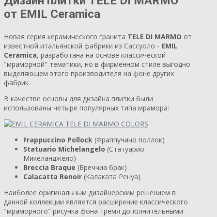
Дизайн плитки TELE DI MARMO
от EMIL Ceramica
Новая серия керамического гранита
TELE DI MARMO
от
известной итальянской фабрики из Сассуоло -
EMIL
Ceramica
, разработана на основе классической
"мраморной" тематики, но в фирменном стиле выгодно
выделяющем этого производителя на фоне других
фабрик.
В качестве основы для дизайна плитки были
использованы четыре популярных типа мрамора:
Frappuccino Pollock
(Фраппучино поллок)
Statuario Michelangelo
(Статуарио
Микеланджело)
Breccia Braque
(Бреччиа брак)
Calacatta Renoir
(Калаката Ренуа)
Наиболее оригинальным дизайнерским решением в
данной коллекции является расширение классического
"мраморного" рисунка фона тремя дополнительными