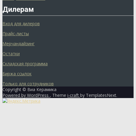
Дилерам
Вход для дилеров
Прайс-листы
Мерчандайзинг
Остатки
Складская программа
Биржа ссылок
Только для сотрудников
Copyright © Виа Керамика
Powered by WordPress
, Theme
i-craft
by TemplatesNext.