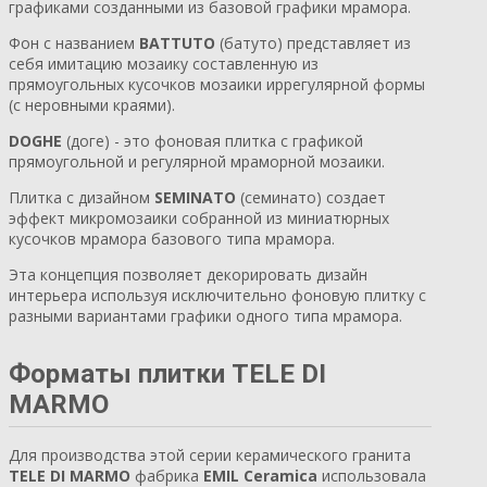
графиками созданными из базовой графики мрамора.
Фон с названием
BATTUTO
(батуто) представляет из
себя имитацию мозаику составленную из
прямоугольных кусочков мозаики иррегулярной формы
(с неровными краями).
DOGHE
(доге) - это фоновая плитка с графикой
прямоугольной и регулярной мраморной мозаики.
Плитка с дизайном
SEMINATO
(семинато) создает
эффект микромозаики собранной из миниатюрных
кусочков мрамора базового типа мрамора.
Эта концепция позволяет декорировать дизайн
интерьера используя исключительно фоновую плитку с
разными вариантами графики одного типа мрамора.
Форматы плитки TELE DI
MARMO
Для производства этой серии керамического гранита
TELE DI MARMO
фабрика
EMIL Ceramica
использовала