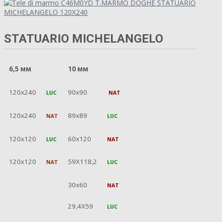
STATUARIO MICHELANGELO
6,5 мм
10 мм
120x240
90x90
LUC
NAT
120x240
89x89
NAT
LUC
120x120
60x120
LUC
NAT
120x120
59X118,2
NAT
LUC
30x60
NAT
29,4X59
LUC