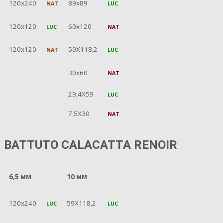
120x240
89x89
NAT
LUC
120x120
60x120
LUC
NAT
120x120
59X118,2
NAT
LUC
30x60
NAT
29,4X59
LUC
7,5X30
NAT
BATTUTO CALACATTA RENOIR
6,5 мм
10 мм
120x240
59X118,2
LUC
LUC