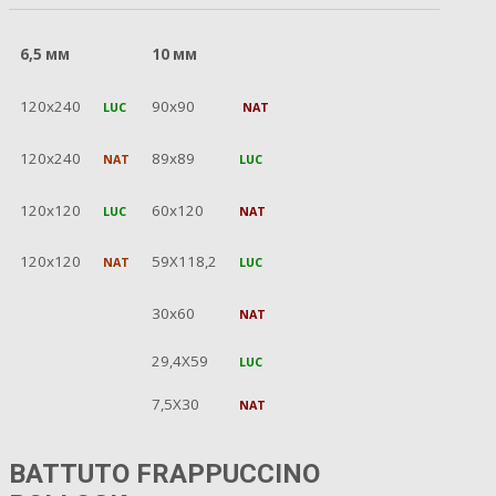
6,5 мм
10 мм
120x240
90x90
LUC
NAT
120x240
89x89
NAT
LUC
120x120
60x120
LUC
NAT
120x120
59X118,2
NAT
LUC
30x60
NAT
29,4X59
LUC
7,5X30
NAT
BATTUTO FRAPPUCCINO