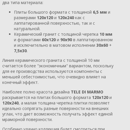
два типа материала:
Плиты большого формата с толщиной
6,5 мм
и
размерами
120х120
и
120х240
как с
лаппатированной поверхностью, так и с
натуральной.
Керамический гранит с толщиной черепка
10 мм
и форматами
60х120
и
90х90
в лаппатированном
и исключительно в матовом исполнении
30х60
+
7,5х30
.
Линия керамического гранита с толщиной 10 мм
считается более "экономичным" вариантом, поскольку
для ее производства используются компоненты с
меньшей себестоимостью, что очевидно влияет на
конечный эффект.
Наиболее полно красота дизайна
TELE DI MARMO
раскрывается на плитах большого формата
120х120
и
120х240
, а малая толщина черепка плитки позволяет
идеально сопрягать разные поверхности на внешних
углах, что дает возможность получать эффект единой
мраморной поверхности.
Особенно удачно коллекция будет смотреться при