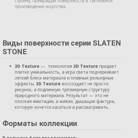
глубину, превращая поверхность в тактильное
произведение искусства.
Виды поверхности серии SLATEN
STONE
3D Texture
— технология
3D Texture
придает
плитке уникальность, а игра света подчеркивает
лёгкий блеск материала и плавные рельефные
эффекты.
3D Texture
воссоздаёт не просто
рисунок, а подлинную трёхмерную структуру
природного материала. Результат — это не
плоская имитация, а живая, дышащая фактура,
которую хочется касаться и рассматривать.
Форматы коллекции
В толщине 6 мм предлагаются: