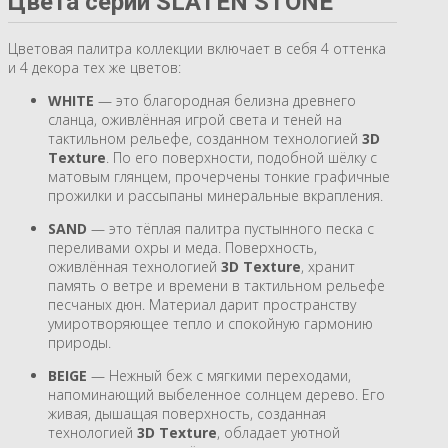
Цвета серии SLATEN STONE
Цветовая палитра коллекции включает в себя 4 оттенка
и 4 декора тех же цветов:
WHITE
— это благородная белизна древнего
сланца, оживлённая игрой света и теней на
тактильном рельефе, созданном технологией
3D
Texture
. По его поверхности, подобной шёлку с
матовым глянцем, прочерчены тонкие графичные
прожилки и рассыпаны минеральные вкрапления.
SAND
— это тёплая палитра пустынного песка с
переливами охры и меда. Поверхность,
оживлённая технологией
3D Texture
, хранит
память о ветре и времени в тактильном рельефе
песчаных дюн. Материал дарит пространству
умиротворяющее тепло и спокойную гармонию
природы.
BEIGE
— Нежный беж с мягкими переходами,
напоминающий выбеленное солнцем дерево. Его
живая, дышащая поверхность, созданная
технологией
3D Texture
, обладает уютной