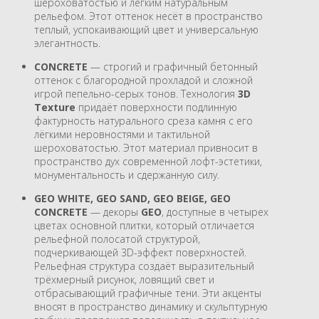
шероховатостью и лёгким натуральным
рельефом. Этот оттенок несёт в пространство
теплый, успокаивающий цвет и универсальную
элегантность.
CONCRETE
— cтрогий и графичный бетонный
оттенок с благородной прохладой и сложной
игрой пепельно-серых тонов. Технология
3D
Texture
придаёт поверхности подлинную
фактурность натурального среза камня с его
лёгкими неровностями и тактильной
шероховатостью. Этот материал привносит в
пространство дух современной лофт-эстетики,
монументальность и сдержанную силу.
GEO WHITE, GEO SAND, GEO BEIGE, GEO
CONCRETE
— декоры
GEO
, доступные в четырех
цветах основной плитки, который отличается
рельефной полосатой структурой,
подчеркивающей 3D-эффект поверхностей.
Рельефная структура создаёт выразительный
трёхмерный рисунок, ловящий свет и
отбрасывающий графичные тени. Эти акценты
вносят в пространство динамику и скульптурную