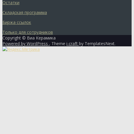
Остатки
Складская программа
Биржа ссылок
Только для сотрудников
Copyright © Виа Керамика
Powered by WordPress
, Theme
i-craft
by TemplatesNext.