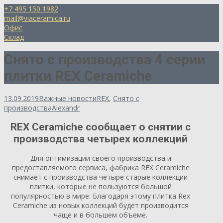
+7 495 150 1982
mail@viaceramica.ru
Офис
Склад
Снято с производства 4 серии
плитки REX Ceramiche
13.09.2019
Важные новости
REX
,
Снято с
производства
Alexandr
REX Ceramiche сообщает о снятии с
производства четырех коллекций
Для оптимизации своего производства и
предоставляемого сервиса, фабрика REX Ceramiche
снимает с производства четыре старые коллекции
плитки, которые не пользуются большой
популярностью в мире. Благодаря этому плитка Rex
Ceramiche из новых коллекций будет производится
чаще и в большем объеме.