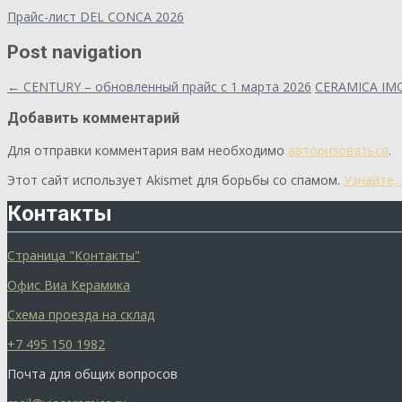
Прайс-лист DEL CONCA 2026
Post navigation
←
CENTURY – обновленный прайс с 1 марта 2026
CERAMICA IM
Добавить комментарий
Для отправки комментария вам необходимо
авторизоваться
.
Этот сайт использует Akismet для борьбы со спамом.
Узнайте,
Контакты
Страница "Контакты"
Офис Виа Керамика
Схема проезда на склад
+7 495 150 1982
Почта для общих вопросов