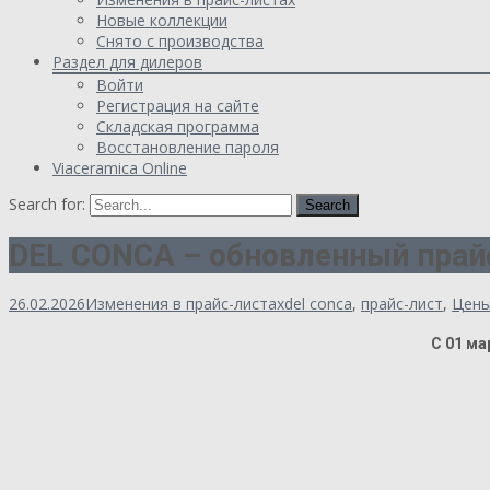
Новые коллекции
Снято с производства
Раздел для дилеров
Войти
Регистрация на сайте
Складская программа
Восстановление пароля
Viaceramica Online
Search for:
DEL CONCA – обновленный прайс
26.02.2026
Изменения в прайс-листах
del conca
,
прайс-лист
,
Цен
С 01 ма